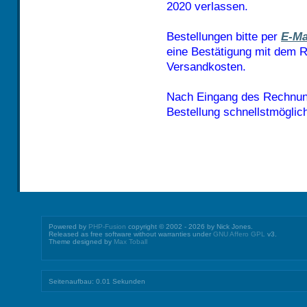
2020 verlassen.
Bestellungen bitte per
E-Ma
eine Bestätigung mit dem 
Versandkosten.
Nach Eingang des Rechnun
Bestellung schnellstmögli
Powered by
PHP-Fusion
copyright © 2002 - 2026 by Nick Jones.
Released as free software without warranties under
GNU Affero GPL
v3.
Theme designed by
Max Toball
Seitenaufbau: 0.01 Sekunden