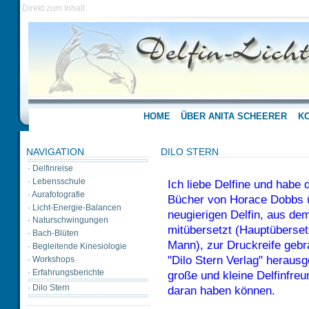
Direkt zum Inhalt
HOME
ÜBER ANITA SCHEERER
K
NAVIGATION
DILO STERN
·
Delfinreise
·
Lebensschule
Ich liebe Delfine und habe
·
Aurafotografie
Bücher von Horace Dobbs
·
Licht-Energie-Balancen
neugierigen Delfin, aus de
·
Naturschwingungen
mitübersetzt (Hauptüberset
·
Bach-Blüten
Mann), zur Druckreife gebr
·
Begleitende Kinesiologie
"Dilo Stern Verlag" herausg
·
Workshops
·
Erfahrungsberichte
große und kleine Delfinfre
·
Dilo Stern
daran haben können.